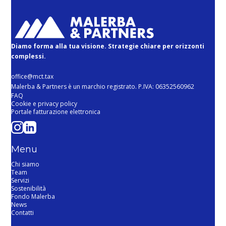
Diamo forma alla tua visione. Strategie chiare per orizzonti
complessi.
office@mct.tax
Malerba & Partners è un marchio registrato. P.IVA: 06352560962
FAQ
Cookie e privacy policy
Portale fatturazione elettronica
Menu
Chi siamo
Team
Servizi
Sostenibilità
Fondo Malerba
News
Contatti