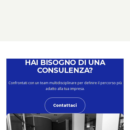
TERZO SETTORE
TERZO SETTORE: NOVITÀ,
SCADENZE E OPPORTUNITÀ –
PERCHÉ È IL MOMENTO DI PARLARNE
February 4, 2026
HAI BISOGNO DI UNA
CONSULENZA?
Confrontati con un team multidisciplinare per definire il percorso più
adatto alla tua impresa.
Contattaci