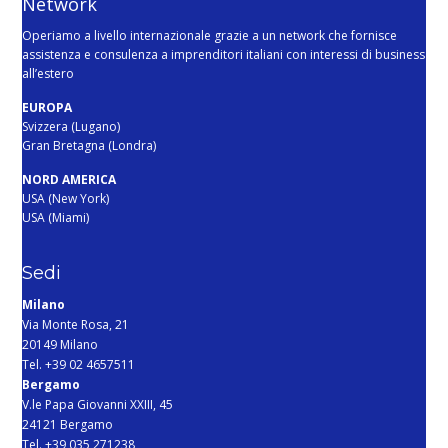
Network
Operiamo a livello internazionale grazie a un network che fornisce
assistenza e consulenza a imprenditori italiani con interessi di business
all’estero
EUROPA
Svizzera (Lugano)
Gran Bretagna (Londra)
NORD AMERICA
USA (New York)
USA (Miami)
Sedi
Milano
Via Monte Rosa, 21
20149 Milano
Tel. +39 02 4657511
Bergamo
V.le Papa Giovanni XXIII, 45
24121 Bergamo
Tel. +39 035 271238