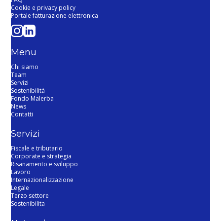
Cookie e privacy policy
Portale fatturazione elettronica
Menu
Chi siamo
Team
Servizi
Sostenibilità
Fondo Malerba
News
Contatti
Servizi
Fiscale e tributario
Corporate e strategia
Risanamento e sviluppo
Lavoro
Internazionalizzazione
Legale
Terzo settore
Sostenibilita