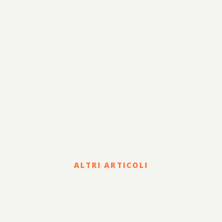
ALTRI ARTICOLI
Corporate
HOLDING DI FAMIGLIA E