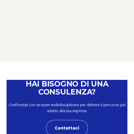
TERZO SETTORE
TERZO SETTORE: NOVITÀ,
SCADENZE E OPPORTUNITÀ –
PERCHÉ È IL MOMENTO DI PARLARNE
February 4, 2026
HAI BISOGNO DI UNA
CONSULENZA?
Confrontati con un team multidisciplinare per definire il percorso più
adatto alla tua impresa.
Contattaci