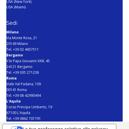
USA (New York)
USA (Miami)
Sedi
Milano
Via Monte Rosa, 21
20149 Milano
Tel. +39 02 4657511
Bergamo
V.le Papa Giovanni XXIII, 45
24121 Bergamo
Tel. +39 035 271238
Roma
Viale Val Padana, 109
00141 Roma
Tel. +39 06 42990494
L'Aquila
Corso Principe Umberto, 19
67100 L'Aquila
Tel. +39 0862 701791