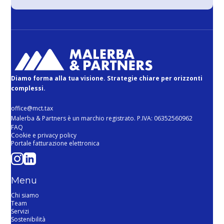
Diamo forma alla tua visione. Strategie chiare per orizzonti
complessi.
office@mct.tax
Malerba & Partners è un marchio registrato. P.IVA: 06352560962
FAQ
Cookie e privacy policy
Portale fatturazione elettronica
Menu
Chi siamo
Team
Servizi
Sostenibilità