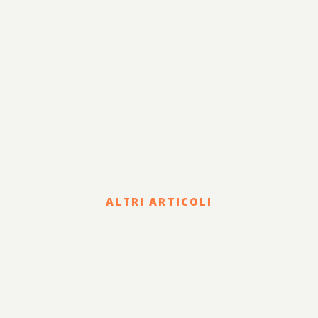
ALTRI ARTICOLI
Corporate
HOLDING DI FAMIGLIA E
PASSAGGIO
GENERAZIONALE: STATUTO,