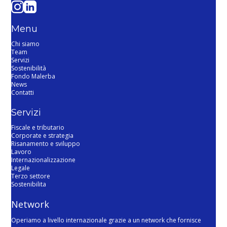
Menu
Chi siamo
Team
Servizi
Sostenibilità
Fondo Malerba
News
Contatti
Servizi
Fiscale e tributario
Corporate e strategia
Risanamento e sviluppo
Lavoro
Internazionalizzazione
Legale
Terzo settore
Sostenibilita
Network
Operiamo a livello internazionale grazie a un network che fornisce