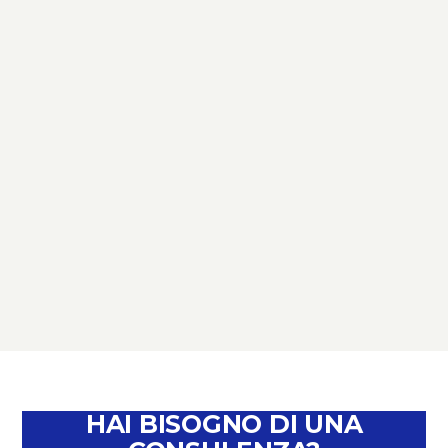
TERZO SETTORE
TERZO SETTORE: NOVITÀ,
SCADENZE E OPPORTUNITÀ –
PERCHÉ È IL MOMENTO DI PARLARNE
February 4, 2026
HAI BISOGNO DI UNA