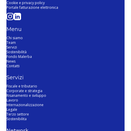
Cookie e privacy policy
Portale fatturazione elettronica
Menu
Chi siamo
Team
Servizi
Sostenibilità
Fondo Malerba
News
Contatti
Servizi
Fiscale e tributario
Corporate e strategia
Risanamento e sviluppo
Lavoro
Internazionalizzazione
Legale
Terzo settore
Sostenibilita
Network