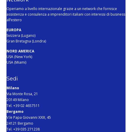
Operiamo a livello internazionale grazie a un network che fornisce
assistenza e consulenza a imprenditori italiani con interessi di business
all’estero
EUROPA
Svizzera (Lugano)
Gran Bretagna (Londra)
NORD AMERICA
USA (New York)
USA (Miami)
Sedi
Milano
Via Monte Rosa, 21
20149 Milano
Tel. +39 02 4657511
Bergamo
V.le Papa Giovanni XXIII, 45
24121 Bergamo
Tel. +39 035 271238