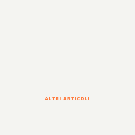
Lavoro
Sviluppo
Internazionalizzazione
Legale
Terzo Settore
Sostenibilità
ALTRI ARTICOLI
Corporate
HOLDING DI FAMIGLIA E