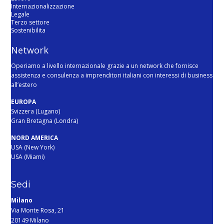
Internazionalizzazione
Legale
Terzo settore
Sostenibilita
Network
Operiamo a livello internazionale grazie a un network che fornisce
assistenza e consulenza a imprenditori italiani con interessi di business
all’estero
EUROPA
Svizzera (Lugano)
Gran Bretagna (Londra)
NORD AMERICA
USA (New York)
USA (Miami)
Sedi
Milano
Via Monte Rosa, 21
20149 Milano