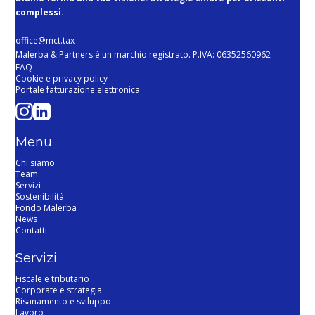
complessi.
office@mct.tax
Malerba & Partners è un marchio registrato. P.IVA: 06352560962
FAQ
Cookie e privacy policy
Portale fatturazione elettronica
Menu
Chi siamo
Team
Servizi
Sostenibilità
Fondo Malerba
News
Contatti
Servizi
Fiscale e tributario
Corporate e strategia
Risanamento e sviluppo
Lavoro