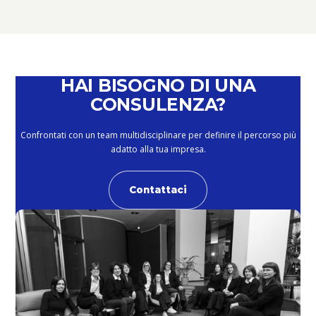
February 4, 2026
HAI BISOGNO DI UNA
CONSULENZA?
Confrontati con un team multidisciplinare per definire il percorso più
adatto alla tua impresa.
Contattaci