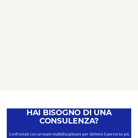
TERZO SETTORE
TERZO SETTORE: NOVITÀ,
SCADENZE E OPPORTUNITÀ –
PERCHÉ È IL MOMENTO DI PARLARNE
February 4, 2026
HAI BISOGNO DI UNA
CONSULENZA?
Confrontati con un team multidisciplinare per definire il percorso più