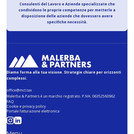
Consulenti del Lavoro e Aziende specializzate che
condividono le proprie competenze per metterle a
disposizione delle aziende che dovessero avere
specifiche necessità.
Diamo forma alla tua visione. Strategie chiare per orizzonti
complessi.
office@mct.tax
Malerba & Partners è un marchio registrato. P.IVA: 06352560962
FAQ
Cookie e privacy policy
Portale fatturazione elettronica
Menu