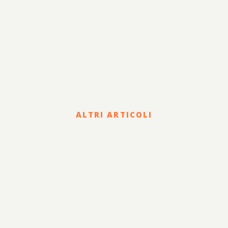
ALTRI ARTICOLI
Corporate
HOLDING DI FAMIGLIA E
PASSAGGIO
GENERAZIONALE: STATUTO,
GOVERNANCE E CLAUSOLE
PER GARANTIRE LA
CONTINUITÀ AZIENDALE