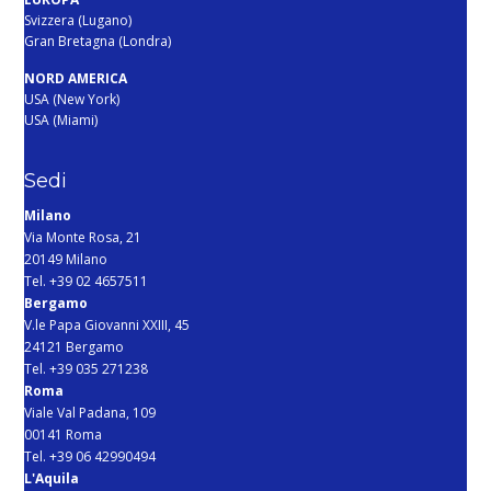
Svizzera (Lugano)
Gran Bretagna (Londra)
NORD AMERICA
USA (New York)
USA (Miami)
Sedi
Milano
Via Monte Rosa, 21
20149 Milano
Tel. +39 02 4657511
Bergamo
V.le Papa Giovanni XXIII, 45
24121 Bergamo
Tel. +39 035 271238
Roma
Viale Val Padana, 109
00141 Roma
Tel. +39 06 42990494
L'Aquila