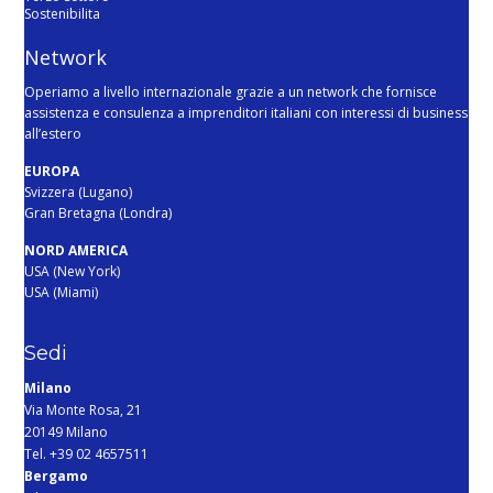
Sostenibilita
Network
Operiamo a livello internazionale grazie a un network che fornisce
assistenza e consulenza a imprenditori italiani con interessi di business
all’estero
EUROPA
Svizzera (Lugano)
Gran Bretagna (Londra)
NORD AMERICA
USA (New York)
USA (Miami)
Sedi
Milano
Via Monte Rosa, 21
20149 Milano
Tel. +39 02 4657511
Bergamo