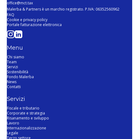
office@mct.tax
Malerba & Partners è un marchio registrato. P.IVA: 06352560962
FAQ
Cookie e privacy policy
Portale fatturazione elettronica
Menu
Chi siamo
Team
Servizi
Sostenibilità
Fondo Malerba
News
Contatti
Servizi
Fiscale e tributario
Corporate e strategia
Risanamento e sviluppo
Lavoro
Internazionalizzazione
Legale
Terzo settore