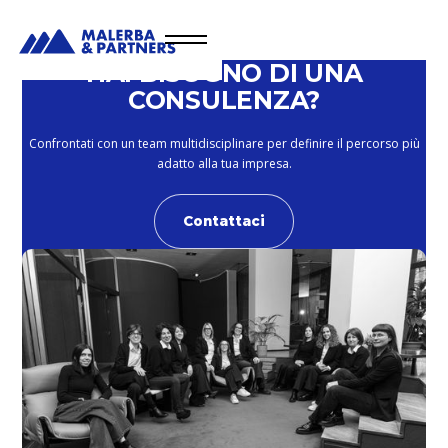
HAI BISOGNO DI UNA
CONSULENZA?
Confrontati con un team multidisciplinare per definire il percorso più
adatto alla tua impresa.
Contattaci