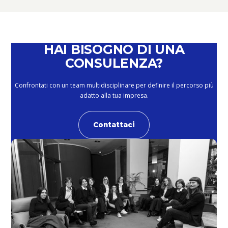
HAI BISOGNO DI UNA
CONSULENZA?
Confrontati con un team multidisciplinare per definire il percorso più
adatto alla tua impresa.
Contattaci