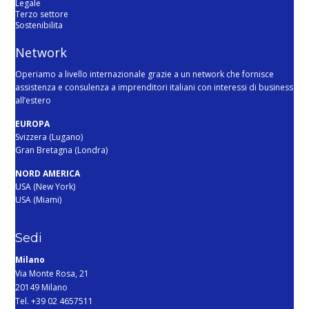
Legale
Terzo settore
Sostenibilita
Network
Operiamo a livello internazionale grazie a un network che fornisce
assistenza e consulenza a imprenditori italiani con interessi di business
all’estero
EUROPA
Svizzera (Lugano)
Gran Bretagna (Londra)
NORD AMERICA
USA (New York)
USA (Miami)
Sedi
Milano
Via Monte Rosa, 21
20149 Milano
Tel. +39 02 4657511