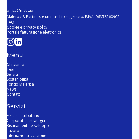
office@mct.tax
Malerba & Partners è un marchio registrato. P.IVA: 06352560962
FAQ
Cookie e privacy policy
Portale fatturazione elettronica
Menu
Chi siamo
Team
Servizi
Sostenibilità
Fondo Malerba
News
Contatti
Servizi
Fiscale e tributario
Corporate e strategia
Risanamento e sviluppo
Lavoro
Internazionalizzazione