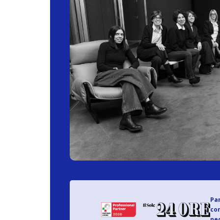
Par
con
nec