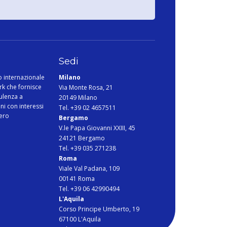
Sedi
o internazionale
Milano
rk che fornisce
Via Monte Rosa, 21
ulenza a
20149 Milano
ani con interessi
Tel. +39 02 4657511
tero
Bergamo
V.le Papa Giovanni XXIII, 45
24121 Bergamo
Tel. +39 035 271238
Roma
Viale Val Padana, 109
00141 Roma
Tel. +39 06 42990494
L'Aquila
Corso Principe Umberto, 19
67100 L'Aquila