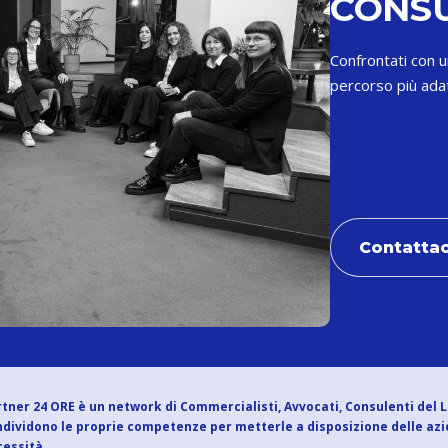
CONS
Confrontati con un
percorso più adat
Contattac
tner 24 ORE è un network di Commercialisti, Avvocati, Consulenti del 
dividono le proprie competenze per metterle a disposizione delle az
essità.