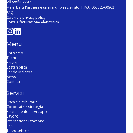
office@mct.tax
Malerba & Partners è un marchio registrato. P.IVA: 06352560962
FAQ
Cookie e privacy policy
Portale fatturazione elettronica
Menu
Chi siamo
Team
Servizi
Sostenibilità
Fondo Malerba
News
Contatti
Servizi
Fiscale e tributario
Corporate e strategia
Risanamento e sviluppo
Lavoro
Internazionalizzazione
Legale
Terzo settore