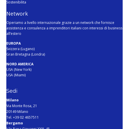
Sostenibilita
Network
Operiamo a livello internazionale grazie a un network che fornisce
assistenza e consulenza a imprenditori italiani con interessi di business
all’estero
EUROPA
Svizzera (Lugano)
Gran Bretagna (Londra)
NORD AMERICA
USA (New York)
USA (Miami)
Sedi
Milano
Via Monte Rosa, 21
20149 Milano
Tel. +39 02 4657511
Bergamo
V.le Papa Giovanni XXIII, 45