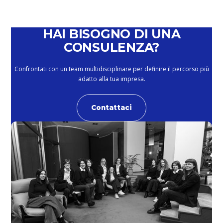
HAI BISOGNO DI UNA
CONSULENZA?
Confrontati con un team multidisciplinare per definire il percorso più
adatto alla tua impresa.
Contattaci