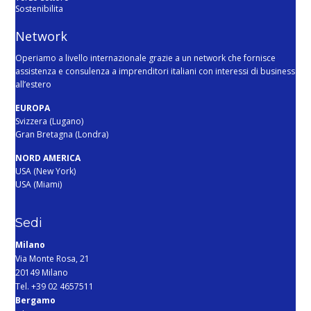
Sostenibilita
Network
Operiamo a livello internazionale grazie a un network che fornisce
assistenza e consulenza a imprenditori italiani con interessi di business
all’estero
EUROPA
Svizzera (Lugano)
Gran Bretagna (Londra)
NORD AMERICA
USA (New York)
USA (Miami)
Sedi
Milano
Via Monte Rosa, 21
20149 Milano
Tel. +39 02 4657511
Bergamo