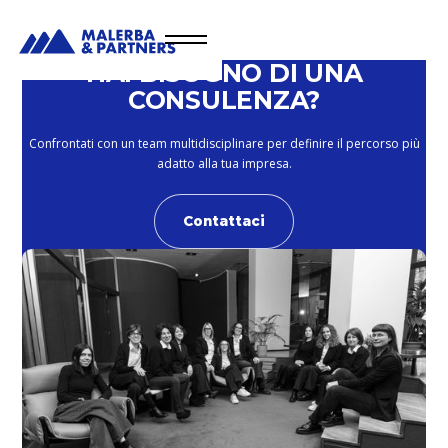
HAI BISOGNO DI UNA
CONSULENZA?
Confrontati con un team multidisciplinare per definire il percorso più
adatto alla tua impresa.
Contattaci