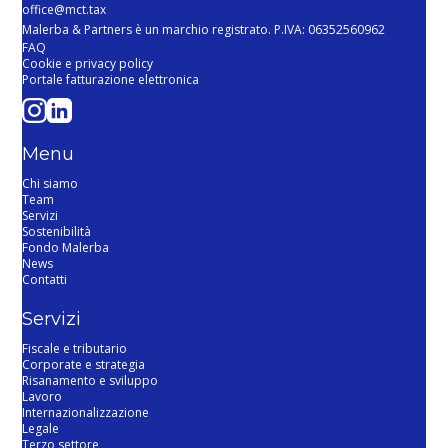
office@mct.tax
Malerba & Partners è un marchio registrato. P.IVA: 06352560962
FAQ
Cookie e privacy policy
Portale fatturazione elettronica
Menu
Chi siamo
Team
Servizi
Sostenibilità
Fondo Malerba
News
Contatti
Servizi
Fiscale e tributario
Corporate e strategia
Risanamento e sviluppo
Lavoro
Internazionalizzazione
Legale
Terzo settore