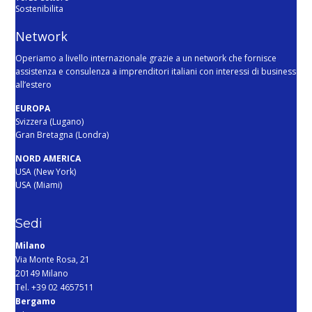
Sostenibilita
Network
Operiamo a livello internazionale grazie a un network che fornisce
assistenza e consulenza a imprenditori italiani con interessi di business
all’estero
EUROPA
Svizzera (Lugano)
Gran Bretagna (Londra)
NORD AMERICA
USA (New York)
USA (Miami)
Sedi
Milano
Via Monte Rosa, 21
20149 Milano
Tel. +39 02 4657511
Bergamo