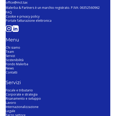
office@mct.tax
Malerba & Partners è un marchio registrato. P.IVA: 06352560962
FAQ
Cookie e privacy policy
Portale fatturazione elettronica
Menu
Chi siamo
Team
Servizi
Sostenibilità
Fondo Malerba
News
Contatti
Servizi
Fiscale e tributario
Corporate e strategia
Risanamento e sviluppo
Lavoro
Internazionalizzazione
Legale
Terzo settore