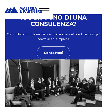
HAI BISOGNO DI UNA
CONSULENZA?
Confrontati con un team multidisciplinare per definire il percorso più
adatto alla tua impresa.
Contattaci