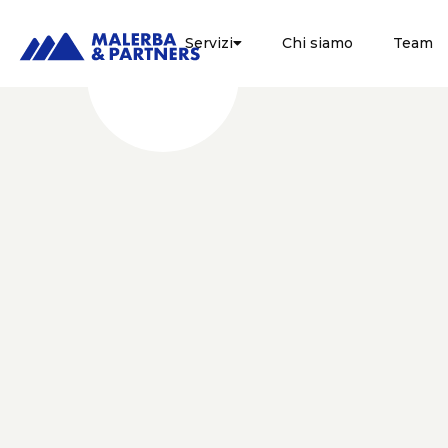
Servizi
Chi siamo
Team

TERZO
SETTORE