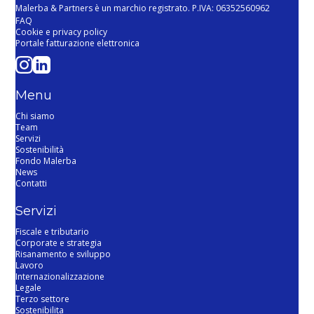
Malerba & Partners è un marchio registrato. P.IVA: 06352560962
FAQ
Cookie e privacy policy
Portale fatturazione elettronica
Menu
Chi siamo
Team
Servizi
Sostenibilità
Fondo Malerba
News
Contatti
Servizi
Fiscale e tributario
Corporate e strategia
Risanamento e sviluppo
Lavoro
Internazionalizzazione
Legale
Terzo settore
Sostenibilita