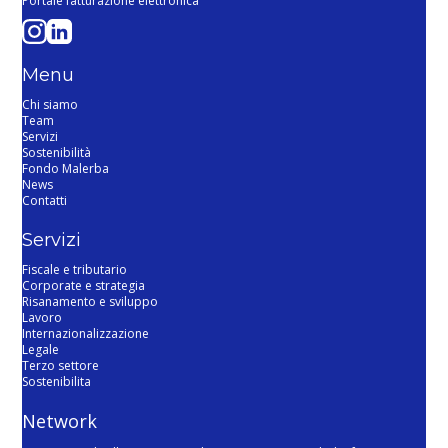
Portale fatturazione elettronica
Menu
Chi siamo
Team
Servizi
Sostenibilità
Fondo Malerba
News
Contatti
Servizi
Fiscale e tributario
Corporate e strategia
Risanamento e sviluppo
Lavoro
Internazionalizzazione
Legale
Terzo settore
Sostenibilita
Network