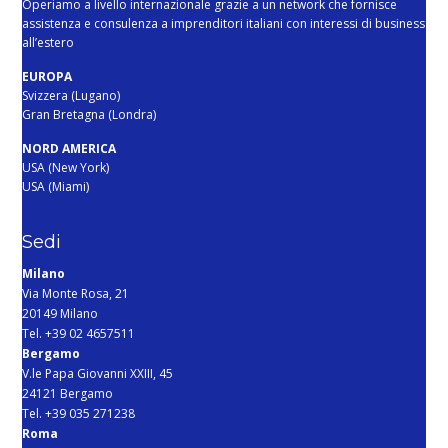
Operiamo a livello internazionale grazie a un network che fornisce
assistenza e consulenza a imprenditori italiani con interessi di business
all’estero
EUROPA
Svizzera (Lugano)
Gran Bretagna (Londra)
NORD AMERICA
USA (New York)
USA (Miami)
Sedi
Milano
Via Monte Rosa, 21
20149 Milano
Tel. +39 02 4657511
Bergamo
V.le Papa Giovanni XXIII, 45
24121 Bergamo
Tel. +39 035 271238
Roma