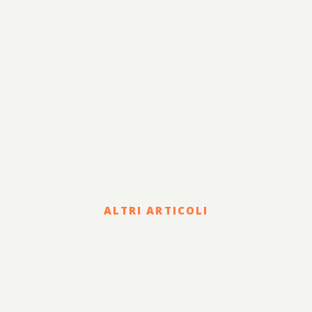
ALTRI ARTICOLI
Corporate
HOLDING DI FAMIGLIA E
PASSAGGIO
GENERAZIONALE: STATUTO,