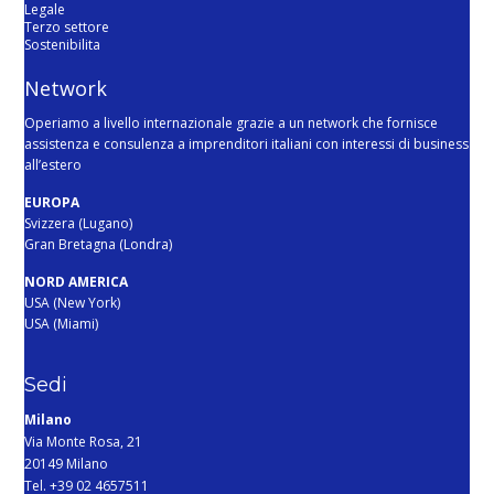
Legale
Terzo settore
Sostenibilita
Network
Operiamo a livello internazionale grazie a un network che fornisce
assistenza e consulenza a imprenditori italiani con interessi di business
all’estero
EUROPA
Svizzera (Lugano)
Gran Bretagna (Londra)
NORD AMERICA
USA (New York)
USA (Miami)
Sedi
Milano
Via Monte Rosa, 21
20149 Milano
Tel. +39 02 4657511