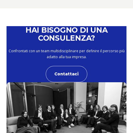
February 4, 2026
HAI BISOGNO DI UNA
CONSULENZA?
Confrontati con un team multidisciplinare per definire il percorso più
adatto alla tua impresa.
Contattaci