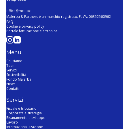
office@mct.tax
Malerba & Partners è un marchio registrato. P.IVA: 06352560962
FAQ
Cookie e privacy policy
Portale fatturazione elettronica
Menu
Chi siamo
Team
Servizi
Sostenibilità
Fondo Malerba
News
Contatti
Servizi
Fiscale e tributario
Corporate e strategia
Risanamento e sviluppo
Lavoro
Internazionalizzazione