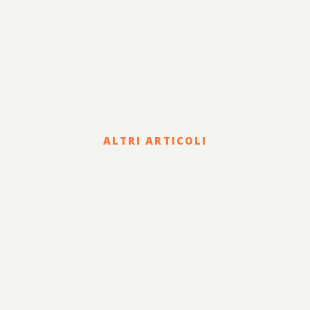
ALTRI ARTICOLI
Corporate
HOLDING DI FAMIGLIA E
PASSAGGIO
GENERAZIONALE: STATUTO,
GOVERNANCE E CLAUSOLE
PER GARANTIRE LA
CONTINUITÀ AZIENDALE