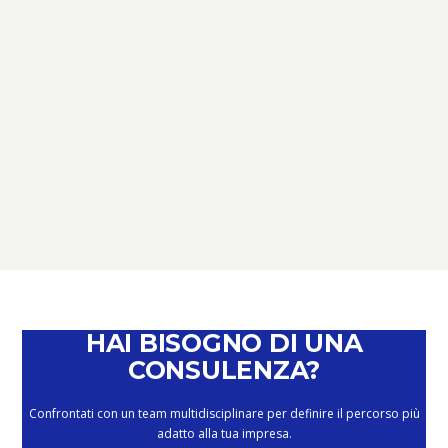
TERZO SETTORE
TERZO SETTORE: NOVITÀ,
SCADENZE E OPPORTUNITÀ –
PERCHÉ È IL MOMENTO DI PARLARNE
February 4, 2026
HAI BISOGNO DI UNA
CONSULENZA?
Confrontati con un team multidisciplinare per definire il percorso più
adatto alla tua impresa.