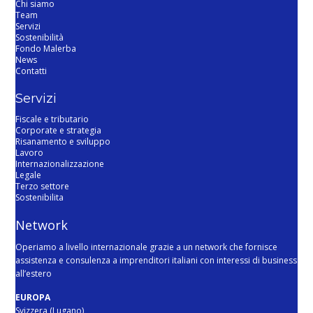
Chi siamo
Team
Servizi
Sostenibilità
Fondo Malerba
News
Contatti
Servizi
Fiscale e tributario
Corporate e strategia
Risanamento e sviluppo
Lavoro
Internazionalizzazione
Legale
Terzo settore
Sostenibilita
Network
Operiamo a livello internazionale grazie a un network che fornisce
assistenza e consulenza a imprenditori italiani con interessi di business
all’estero
EUROPA
Svizzera (Lugano)