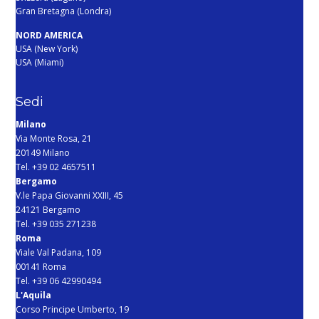
Gran Bretagna (Londra)
NORD AMERICA
USA (New York)
USA (Miami)
Sedi
Milano
Via Monte Rosa, 21
20149 Milano
Tel. +39 02 4657511
Bergamo
V.le Papa Giovanni XXIII, 45
24121 Bergamo
Tel. +39 035 271238
Roma
Viale Val Padana, 109
00141 Roma
Tel. +39 06 42990494
L'Aquila
Corso Principe Umberto, 19