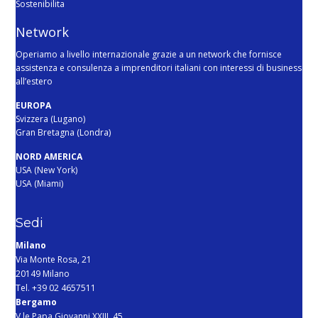
Sostenibilita
Network
Operiamo a livello internazionale grazie a un network che fornisce
assistenza e consulenza a imprenditori italiani con interessi di business
all’estero
EUROPA
Svizzera (Lugano)
Gran Bretagna (Londra)
NORD AMERICA
USA (New York)
USA (Miami)
Sedi
Milano
Via Monte Rosa, 21
20149 Milano
Tel. +39 02 4657511
Bergamo
V.le Papa Giovanni XXIII, 45