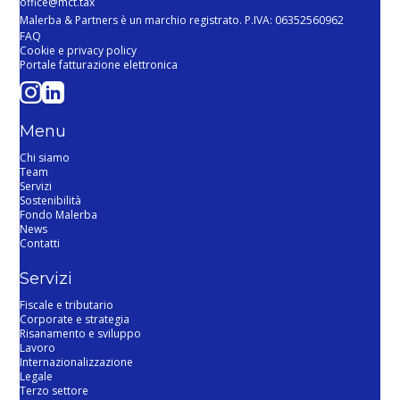
office@mct.tax
Malerba & Partners è un marchio registrato. P.IVA: 06352560962
FAQ
Cookie e privacy policy
Portale fatturazione elettronica
Menu
Chi siamo
Team
Servizi
Sostenibilità
Fondo Malerba
News
Contatti
Servizi
Fiscale e tributario
Corporate e strategia
Risanamento e sviluppo
Lavoro
Internazionalizzazione
Legale
Terzo settore