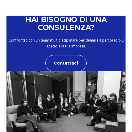
HAI BISOGNO DI UNA
CONSULENZA?
Confrontati con un team multidisciplinare per definire il percorso più
adatto alla tua impresa.
Contattaci