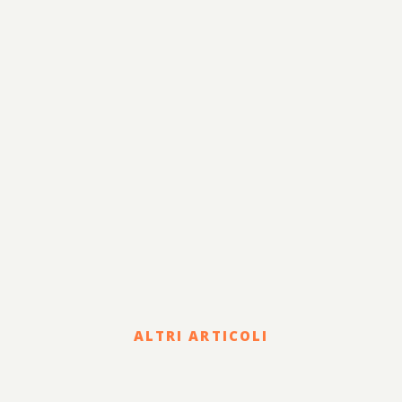
Fiscale e Tributario
Corporate e Strategia
Risanamento e
Lavoro
Sviluppo
Internazionalizzazione
Legale
Terzo Settore
Sostenibilità
ALTRI ARTICOLI
Corporate