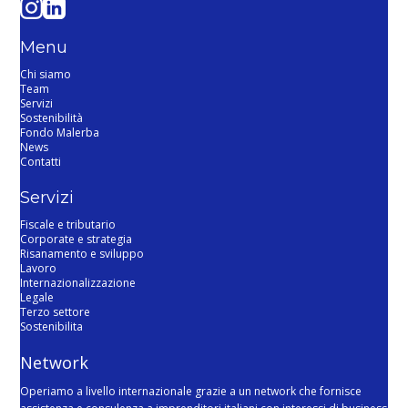
Menu
Chi siamo
Team
Servizi
Sostenibilità
Fondo Malerba
News
Contatti
Servizi
Fiscale e tributario
Corporate e strategia
Risanamento e sviluppo
Lavoro
Internazionalizzazione
Legale
Terzo settore
Sostenibilita
Network
Operiamo a livello internazionale grazie a un network che fornisce