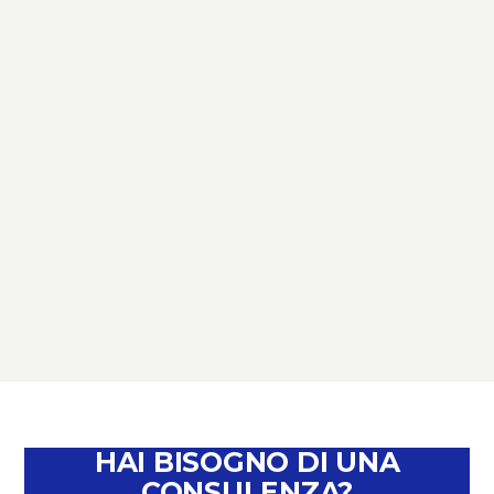
TERZO SETTORE
TERZO SETTORE: NOVITÀ,
SCADENZE E OPPORTUNITÀ –
PERCHÉ È IL MOMENTO DI PARLARNE
February 4, 2026
HAI BISOGNO DI UNA
CONSULENZA?