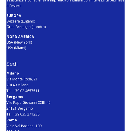
assistenza e consulenza a imprenditori italiani con interessi di business
all’estero
EUROPA
Svizzera (Lugano)
Gran Bretagna (Londra)
NORD AMERICA
USA (New York)
USA (Miami)
Sedi
Milano
Via Monte Rosa, 21
20149 Milano
Tel. +39 02 4657511
Bergamo
V.le Papa Giovanni XXIII, 45
24121 Bergamo
Tel. +39 035 271238
Roma
Viale Val Padana, 109