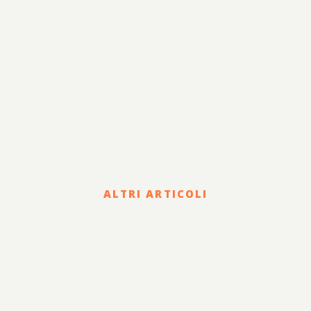
ALTRI ARTICOLI
Corporate
HOLDING DI FAMIGLIA E
PASSAGGIO
GENERAZIONALE: STATUTO,