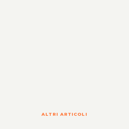
Fiscale e Tributario
Corpo
Lavoro
Internazionalizzazion
ALTRI ARTICOLI