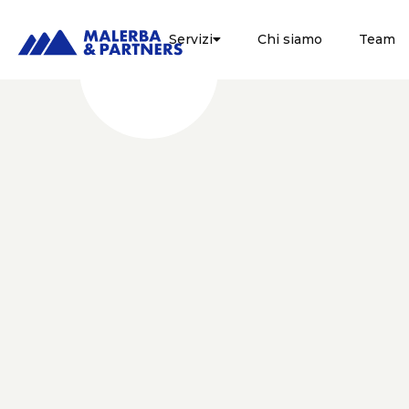
Servizi
Chi siamo
Team

FISCALE