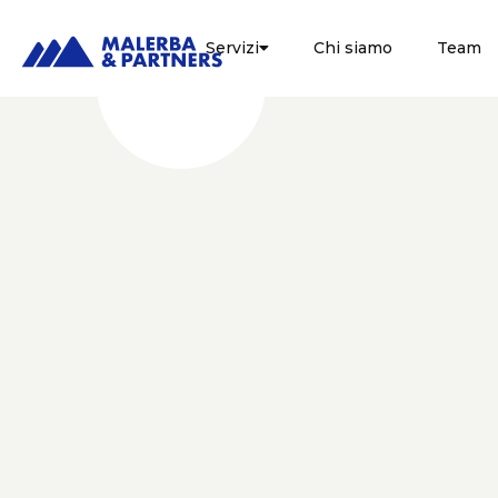
Servizi
Chi siamo
Team

FISCALE