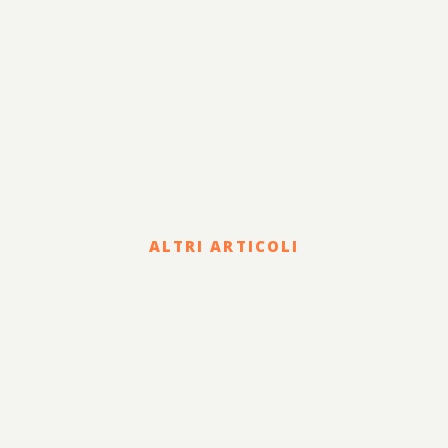
ALTRI ARTICOLI
Corporate
HOLDING DI FAMIGLIA E
PASSAGGIO
GENERAZIONALE: STATUTO,
GOVERNANCE E CLAUSOLE
PER GARANTIRE LA