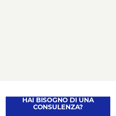
TERZO SETTORE
TERZO SETTORE: NOVITÀ,
SCADENZE E OPPORTUNITÀ –
PERCHÉ È IL MOMENTO DI PARLARNE
February 4, 2026
HAI BISOGNO DI UNA
CONSULENZA?