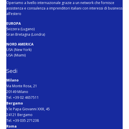
Operiamo a livello internazionale grazie a un network che fornisce
assistenza e consulenza a imprenditori italiani con interessi di business
all’estero
EUROPA
Svizzera (Lugano)
Gran Bretagna (Londra)
NORD AMERICA
USA (New York)
USA (Miami)
Sedi
Milano
Via Monte Rosa, 21
20149 Milano
Tel. +39 02 4657511
Bergamo
V.le Papa Giovanni XXIII, 45
24121 Bergamo
Tel. +39 035 271238
Roma