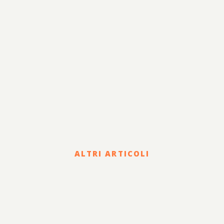
ALTRI ARTICOLI
Corporate
HOLDING DI FAMIGLIA E
PASSAGGIO