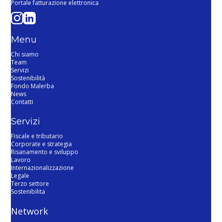
Portale fatturazione elettronica
Menu
Chi siamo
Team
Servizi
Sostenibilità
Fondo Malerba
News
Contatti
Servizi
Fiscale e tributario
Corporate e strategia
Risanamento e sviluppo
Lavoro
Internazionalizzazione
Legale
Terzo settore
Sostenibilita
Network