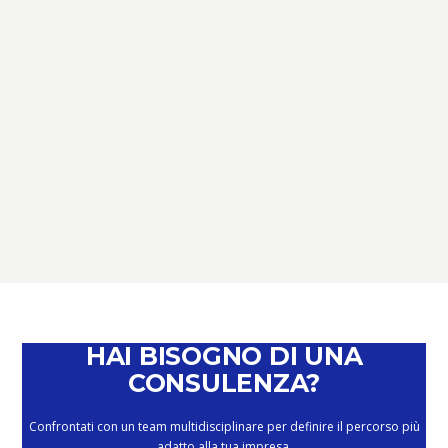
TERZO SETTORE
TERZO SETTORE: NOVITÀ,
SCADENZE E OPPORTUNITÀ –
PERCHÉ È IL MOMENTO DI PARLARNE
February 4, 2026
HAI BISOGNO DI UNA
CONSULENZA?
Confrontati con un team multidisciplinare per definire il percorso più
adatto alla tua impresa.