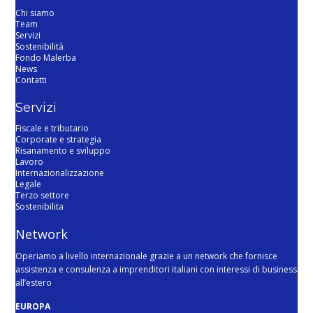
Chi siamo
Team
Servizi
Sostenibilità
Fondo Malerba
News
Contatti
Servizi
Fiscale e tributario
Corporate e strategia
Risanamento e sviluppo
Lavoro
Internazionalizzazione
Legale
Terzo settore
Sostenibilita
Network
Operiamo a livello internazionale grazie a un network che fornisce
assistenza e consulenza a imprenditori italiani con interessi di business
all’estero
EUROPA