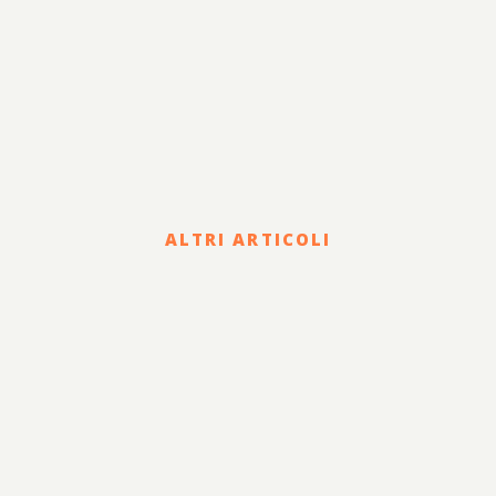
ALTRI ARTICOLI
Corporate
HOLDING DI FAMIGLIA E
PASSAGGIO
GENERAZIONALE: STATUTO,
GOVERNANCE E CLAUSOLE
PER GARANTIRE LA
CONTINUITÀ AZIENDALE