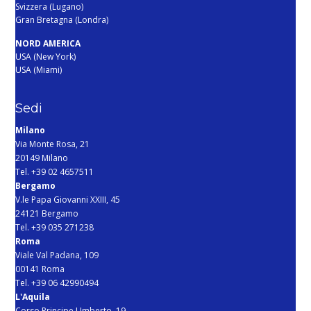
Svizzera (Lugano)
Gran Bretagna (Londra)
NORD AMERICA
USA (New York)
USA (Miami)
Sedi
Milano
Via Monte Rosa, 21
20149 Milano
Tel. +39 02 4657511
Bergamo
V.le Papa Giovanni XXIII, 45
24121 Bergamo
Tel. +39 035 271238
Roma
Viale Val Padana, 109
00141 Roma
Tel. +39 06 42990494
L'Aquila
Corso Principe Umberto, 19