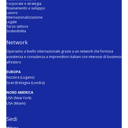
Corporate e strategia
Risanamento e sviluppo
Lavoro
Internazionalizzazione
Legale
Terzo settore
Sostenibilita
Network
Operiamo a livello internazionale grazie a un network che fornisce
assistenza e consulenza a imprenditori italiani con interessi di business
all’estero
EUROPA
Svizzera (Lugano)
Gran Bretagna (Londra)
NORD AMERICA
USA (New York)
USA (Miami)
Sedi