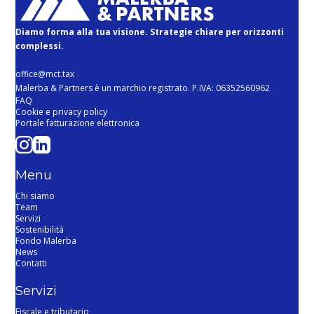
Diamo forma alla tua visione. Strategie chiare per orizzonti
complessi.
office@mct.tax
Malerba & Partners è un marchio registrato. P.IVA: 06352560962
FAQ
Cookie e privacy policy
Portale fatturazione elettronica
Menu
Chi siamo
Team
Servizi
Sostenibilità
Fondo Malerba
News
Contatti
Servizi
Fiscale e tributario