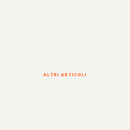
ALTRI ARTICOLI
Corporate
HOLDING DI FAMIGLIA E
PASSAGGIO
GENERAZIONALE: STATUTO,
GOVERNANCE E CLAUSOLE