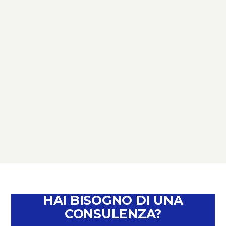
TERZO SETTORE
TERZO SETTORE: NOVITÀ,
SCADENZE E OPPORTUNITÀ –
PERCHÉ È IL MOMENTO DI PARLARNE
February 4, 2026
HAI BISOGNO DI UNA
CONSULENZA?