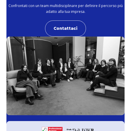
Confrontati con un team multidisciplinare per definire il percorso più
adatto alla tua impresa.
Contattaci