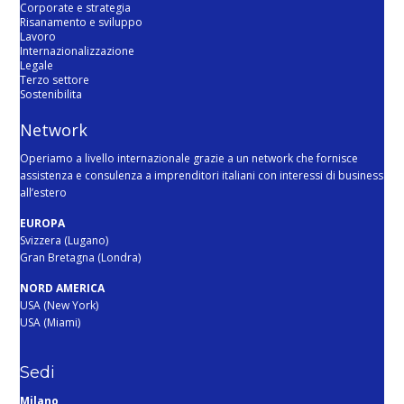
Corporate e strategia
Risanamento e sviluppo
Lavoro
Internazionalizzazione
Legale
Terzo settore
Sostenibilita
Network
Operiamo a livello internazionale grazie a un network che fornisce
assistenza e consulenza a imprenditori italiani con interessi di business
all’estero
EUROPA
Svizzera (Lugano)
Gran Bretagna (Londra)
NORD AMERICA
USA (New York)
USA (Miami)
Sedi
Milano