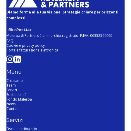
Diamo forma alla tua visione. Strategie chiare per orizzonti
complessi.
office@mct.tax
Malerba & Partners è un marchio registrato. P.IVA: 06352560962
FAQ
Cookie e privacy policy
Portale fatturazione elettronica
Menu
Chi siamo
Team
Servizi
Sostenibilità
Fondo Malerba
News
Contatti
Servizi
Fiscale e tributario