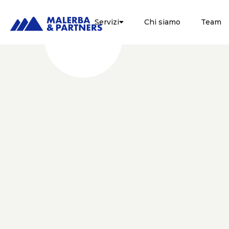
Servizi
Chi siamo
Team

FISCALE