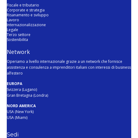
Fiscale e tributario
Corporate e strategia
Risanamento e sviluppo
Lavoro
Internazionalizzazione
Legale
Terzo settore
Sostenibilita
Network
Operiamo a livello internazionale grazie a un network che fornisce
assistenza e consulenza a imprenditori italiani con interessi di business
all’estero
EUROPA
Svizzera (Lugano)
Gran Bretagna (Londra)
NORD AMERICA
USA (New York)
USA (Miami)
Sedi