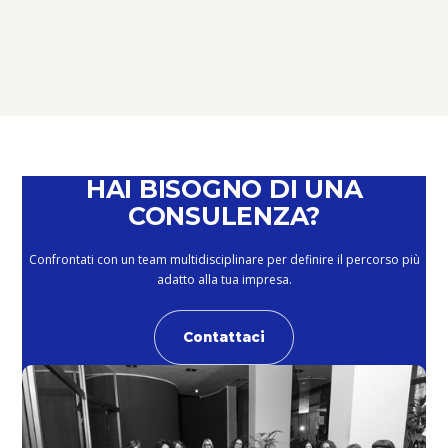
TERZO SETTORE: NOVITÀ,
SCADENZE E OPPORTUNITÀ –
PERCHÉ È IL MOMENTO DI PARLARNE
February 4, 2026
HAI BISOGNO DI UNA
CONSULENZA?
Confrontati con un team multidisciplinare per definire il percorso più
adatto alla tua impresa.
Contattaci