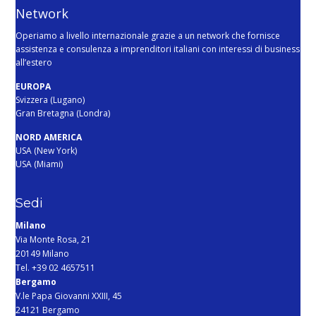
Network
Operiamo a livello internazionale grazie a un network che fornisce
assistenza e consulenza a imprenditori italiani con interessi di business
all’estero
EUROPA
Svizzera (Lugano)
Gran Bretagna (Londra)
NORD AMERICA
USA (New York)
USA (Miami)
Sedi
Milano
Via Monte Rosa, 21
20149 Milano
Tel. +39 02 4657511
Bergamo
V.le Papa Giovanni XXIII, 45
24121 Bergamo