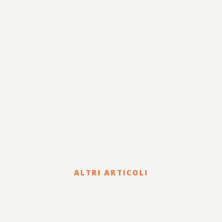
Risanamento e
Lavoro
Sviluppo
Internazionalizzazione
Legale
Terzo Settore
Sostenibilità
ALTRI ARTICOLI
Corporate
HOLDING DI FAMIGLIA E