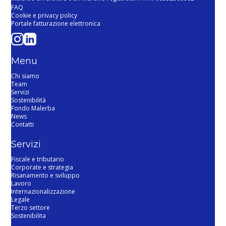
FAQ
Cookie e privacy policy
Portale fatturazione elettronica
Menu
Chi siamo
Team
Servizi
Sostenibilità
Fondo Malerba
News
Contatti
Servizi
Fiscale e tributario
Corporate e strategia
Risanamento e sviluppo
Lavoro
Internazionalizzazione
Legale
Terzo settore
Sostenibilita