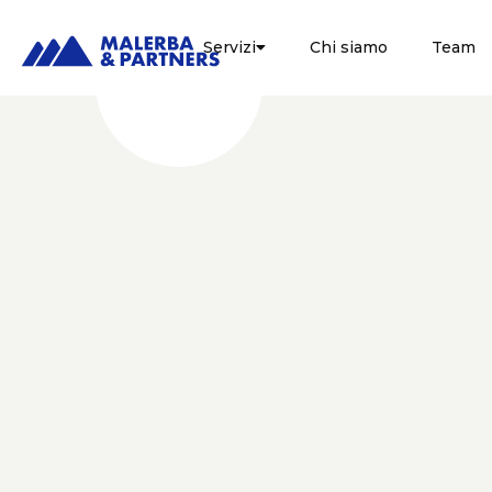
Servizi
Chi siamo
Team

FISCALE