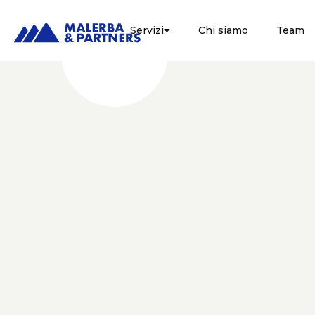
Servizi
Chi siamo
Team

FISCALE