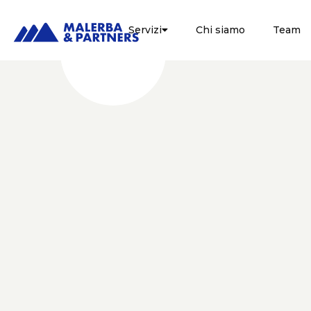
Servizi
Chi siamo
Team

FISCALE