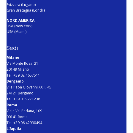
Svizzera (Lugano)
Gran Bretagna (Londra)
NORD AMERICA
USA (New York)
USA (Miami)
Sedi
Milano
Via Monte Rosa, 21
20149 Milano
Tel. +39 02 4657511
Bergamo
V.le Papa Giovanni XXIII, 45
24121 Bergamo
Tel. +39 035 271238
Roma
Viale Val Padana, 109
00141 Roma
Tel. +39 06 42990494
L'Aquila