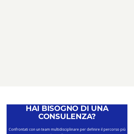
TERZO SETTORE
TERZO SETTORE: NOVITÀ,
SCADENZE E OPPORTUNITÀ –
PERCHÉ È IL MOMENTO DI PARLARNE
February 4, 2026
HAI BISOGNO DI UNA
CONSULENZA?
Confrontati con un team multidisciplinare per definire il percorso più