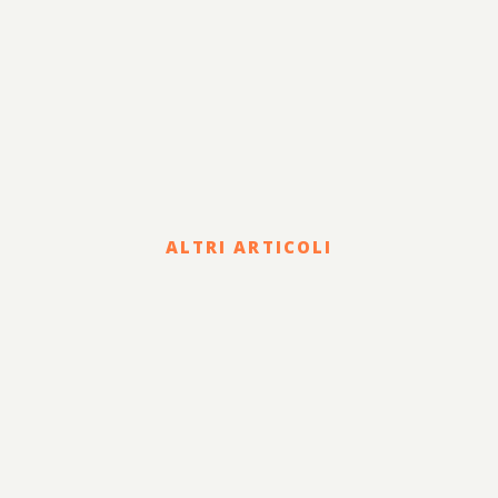
ALTRI ARTICOLI
Corporate
HOLDING DI FAMIGLIA E
PASSAGGIO
GENERAZIONALE: STATUTO,
GOVERNANCE E CLAUSOLE
PER GARANTIRE LA
CONTINUITÀ AZIENDALE