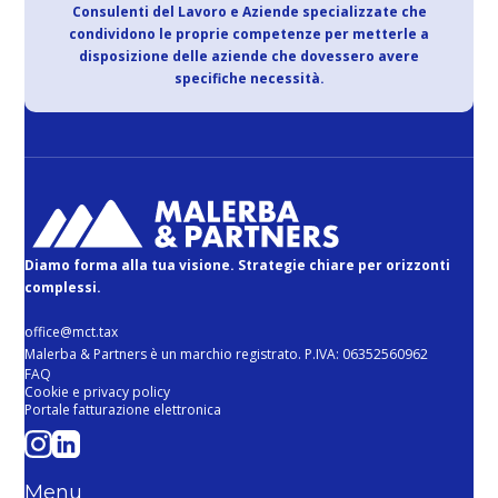
Consulenti del Lavoro e Aziende specializzate che
condividono le proprie competenze per metterle a
disposizione delle aziende che dovessero avere
specifiche necessità.
Diamo forma alla tua visione. Strategie chiare per orizzonti
complessi.
office@mct.tax
Malerba & Partners è un marchio registrato. P.IVA: 06352560962
FAQ
Cookie e privacy policy
Portale fatturazione elettronica
Menu