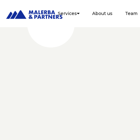
Services
About us
Team

FISCALE