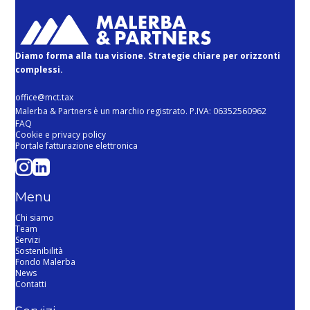
Diamo forma alla tua visione. Strategie chiare per orizzonti
complessi.
office@mct.tax
Malerba & Partners è un marchio registrato. P.IVA: 06352560962
FAQ
Cookie e privacy policy
Portale fatturazione elettronica
Menu
Chi siamo
Team
Servizi
Sostenibilità
Fondo Malerba
News
Contatti