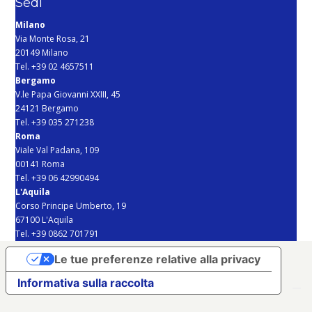
Sedi
Milano
Via Monte Rosa, 21
20149 Milano
Tel. +39 02 4657511
Bergamo
V.le Papa Giovanni XXIII, 45
24121 Bergamo
Tel. +39 035 271238
Roma
Viale Val Padana, 109
00141 Roma
Tel. +39 06 42990494
L'Aquila
Corso Principe Umberto, 19
67100 L'Aquila
Tel. +39 0862 701791
Le tue preferenze relative alla privacy
Informativa sulla raccolta