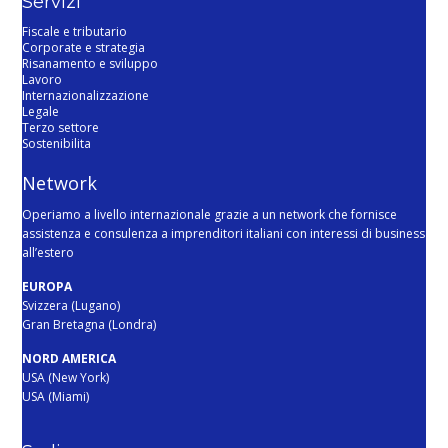
Servizi
Fiscale e tributario
Corporate e strategia
Risanamento e sviluppo
Lavoro
Internazionalizzazione
Legale
Terzo settore
Sostenibilita
Network
Operiamo a livello internazionale grazie a un network che fornisce
assistenza e consulenza a imprenditori italiani con interessi di business
all’estero
EUROPA
Svizzera (Lugano)
Gran Bretagna (Londra)
NORD AMERICA
USA (New York)
USA (Miami)