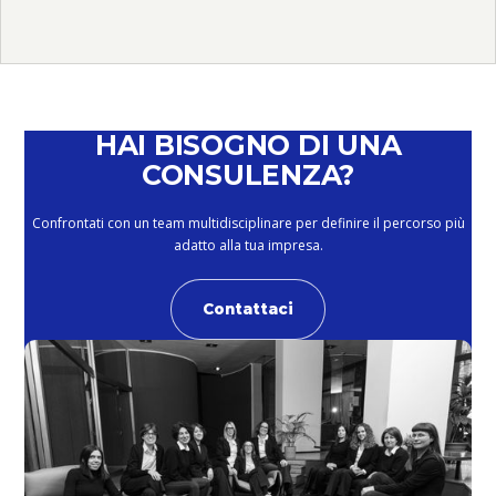
HAI BISOGNO DI UNA
CONSULENZA?
Confrontati con un team multidisciplinare per definire il percorso più
adatto alla tua impresa.
Contattaci