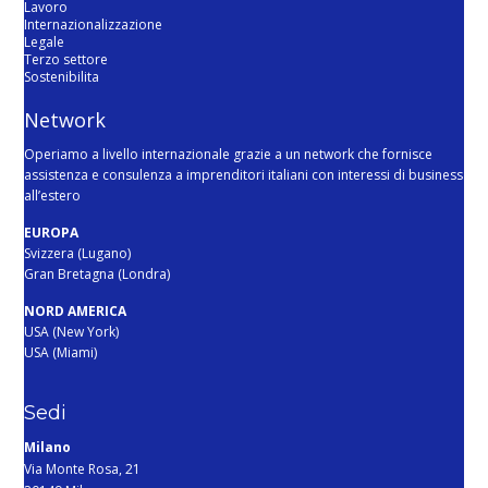
Lavoro
Internazionalizzazione
Legale
Terzo settore
Sostenibilita
Network
Operiamo a livello internazionale grazie a un network che fornisce
assistenza e consulenza a imprenditori italiani con interessi di business
all’estero
EUROPA
Svizzera (Lugano)
Gran Bretagna (Londra)
NORD AMERICA
USA (New York)
USA (Miami)
Sedi
Milano
Via Monte Rosa, 21