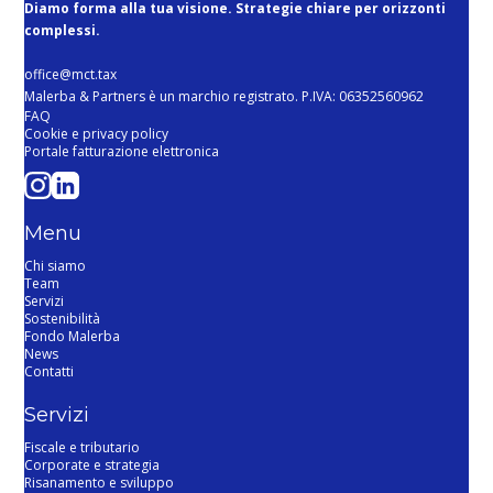
Diamo forma alla tua visione. Strategie chiare per orizzonti
complessi.
office@mct.tax
Malerba & Partners è un marchio registrato. P.IVA: 06352560962
FAQ
Cookie e privacy policy
Portale fatturazione elettronica
Menu
Chi siamo
Team
Servizi
Sostenibilità
Fondo Malerba
News
Contatti
Servizi
Fiscale e tributario
Corporate e strategia
Risanamento e sviluppo