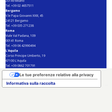
20149 Milano
Tel. +39 02 4657511
Bergamo
V.le Papa Giovanni XXIII, 45
24121 Bergamo
Tel. +39 035 271238
Roma
Viale Val Padana, 109
00141 Roma
Tel. +39 06 42990494
L'Aquila
Corso Principe Umberto, 19
67100 L'Aquila
Tel. +39 0862 701791
Le tue preferenze relative alla privacy
Informativa sulla raccolta