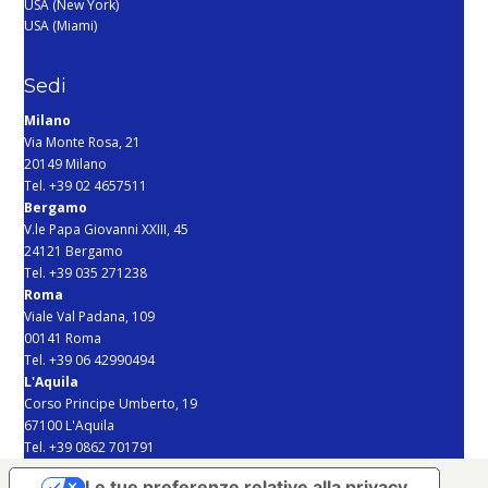
USA (New York)
USA (Miami)
Sedi
Milano
Via Monte Rosa, 21
20149 Milano
Tel. +39 02 4657511
Bergamo
V.le Papa Giovanni XXIII, 45
24121 Bergamo
Tel. +39 035 271238
Roma
Viale Val Padana, 109
00141 Roma
Tel. +39 06 42990494
L'Aquila
Corso Principe Umberto, 19
67100 L'Aquila
Tel. +39 0862 701791
Le tue preferenze relative alla privacy