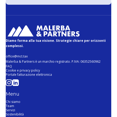
Diamo forma alla tua visione. Strategie chiare per orizzonti
complessi.
office@mct.tax
Malerba & Partners è un marchio registrato. P.IVA: 06352560962
FAQ
Cookie e privacy policy
Portale fatturazione elettronica
Menu
Chi siamo
Team
Servizi
Sostenibilità